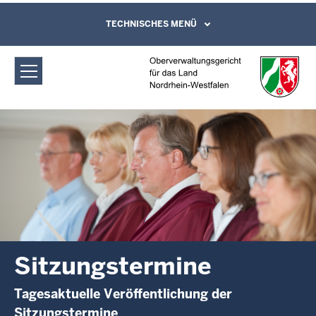
Direkt zum Inhalt
Oberverwaltungsgericht für das Land
TECHNISCHES MENÜ
Leichte Sprache, Gebärdensprachenvideo
und Kontaktformular
Nordrhein-Westfalen: Sitzungstermine
Sitzungstermine
Tagesaktuelle Veröffentlichung der
Sitzungstermine