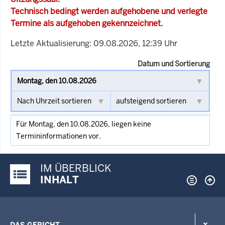
Technisch bedingt werden aufgehobene und verlegte
Termine als aufgehoben gekennzeichnet.
Letzte Aktualisierung: 09.08.2026, 12:39 Uhr
Datum und Sortierung
Für Montag, den 10.08.2026, liegen keine
Termininformationen vor.
IM ÜBERBLICK
Justiz-Portal im Überblick:
INHALT
DAS GERICHT