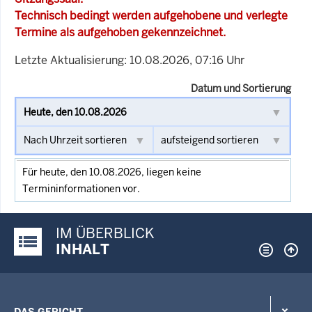
Technisch bedingt werden aufgehobene und verlegte
Termine als aufgehoben gekennzeichnet.
Letzte Aktualisierung: 10.08.2026, 07:16 Uhr
Datum und Sortierung
Für heute, den 10.08.2026, liegen keine
Termininformationen vor.
IM ÜBERBLICK
Justiz-Portal im Überblick:
INHALT
DAS GERICHT