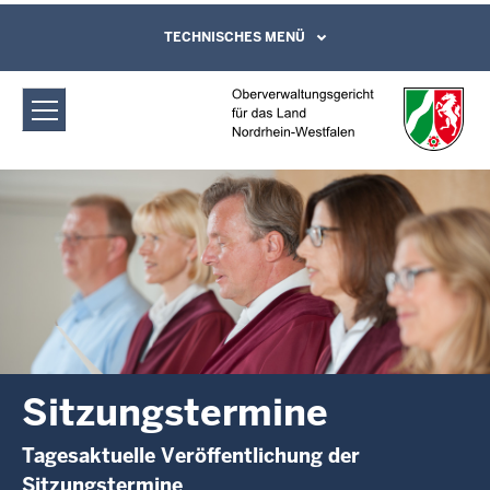
Direkt zum Inhalt
Oberverwaltungsgericht für das Land
TECHNISCHES MENÜ
Leichte Sprache, Gebärdensprachenvideo
und Kontaktformular
Nordrhein-Westfalen: Sitzungstermine
Sitzungstermine
Tagesaktuelle Veröffentlichung der
Sitzungstermine