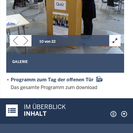
10 von 22
GALERIE
Programm zum Tag der offenen Tür
Das gesamte Programm zum download
IM ÜBERBLICK
Justiz-Portal im Überblick:
INHALT