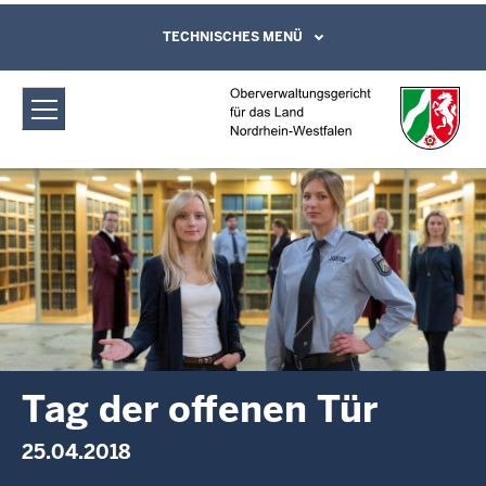
Direkt zum Inhalt
Oberverwaltungsgericht für das Land
TECHNISCHES MENÜ
Leichte Sprache, Gebärdensprachenvideo
und Kontaktformular
Nordrhein-Westfalen: Tag der offenen
Tür
Tag der offenen Tür
25.04.2018