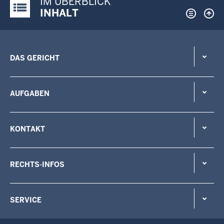
IM ÜBERBLICK
Justiz-Portal im Überblick:
INHALT
DAS GERICHT
AUFGABEN
KONTAKT
RECHTS-INFOS
SERVICE