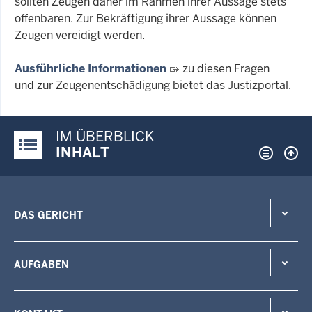
sollten Zeugen daher im Rahmen ihrer Aussage stets
offenbaren. Zur Bekräftigung ihrer Aussage können
Zeugen vereidigt werden.
Ausführliche Informationen
zu diesen Fragen
und zur Zeugenentschädigung bietet das Justizportal.
IM ÜBERBLICK
Justiz-Portal im Überblick:
INHALT
DAS GERICHT
AUFGABEN