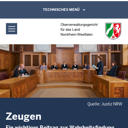
Direkt zum Inhalt
Oberverwaltungsgericht für das Land
TECHNISCHES MENÜ
Leichte Sprache, Gebärdensprachenvideo
und Kontaktformular
Nordrhein-Westfalen: Zeugen
Quelle: Justiz NRW
Zeugen
Ein wichtiger Beitrag zur Wahrheitsfindung