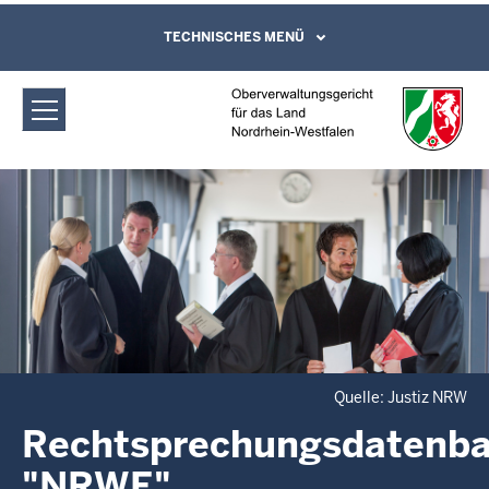
Direkt zum Inhalt
Oberverwaltungsgericht für das Land
TECHNISCHES MENÜ
Leichte Sprache, Gebärdensprachenvideo
und Kontaktformular
Nordrhein-Westfalen: Rechtsprechung
NRW
Quelle: Justiz NRW
Rechtsprechungsdatenb
"NRWE"