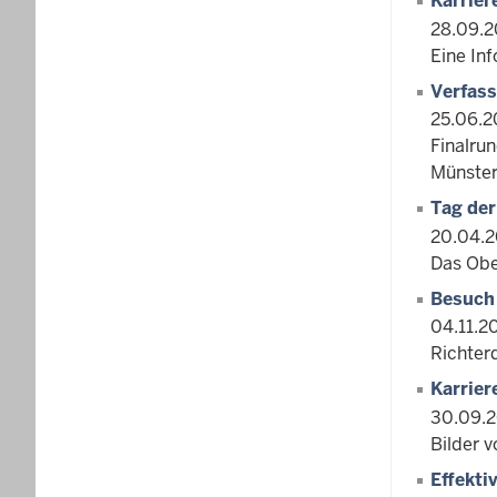
Karrier
28.09.2
Eine In
Verfass
25.06.2
Finalru
Münster
Tag der
20.04.
Das Ober
Besuch
04.11.2
Richter
Karrier
30.09.
Bilder v
Effekti