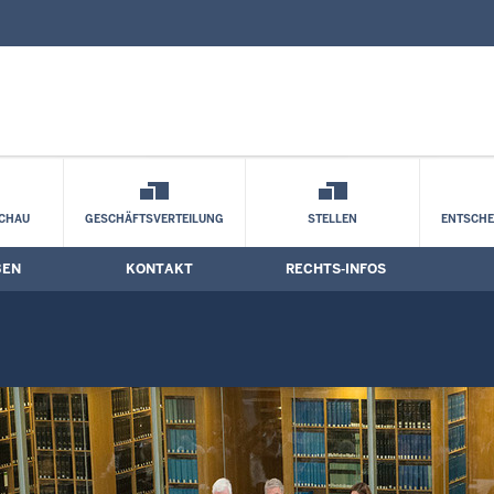
nd Kontaktformular
ordrhein-Westfalen: Veranstaltungen
CHAU
GESCHÄFTSVERTEILUNG
STELLEN
ENTSCH
BEN
KONTAKT
RECHTS-INFOS