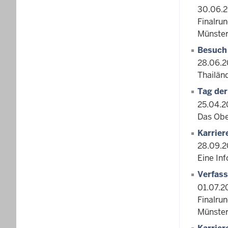
30.06.
Finalru
Münster
Besuch 
28.06.2
Thailän
Tag der
25.04.2
Das Ober
Karrier
28.09.2
Eine In
Verfass
01.07.2
Finalru
Münster