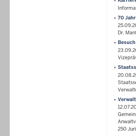
Karrie
Informa
70 Jahr
25.09.2
Dr. Man
Besuch
23.09.2
Vizeprä
Staatss
20.08.
Staatss
Verwalt
Verwalt
12.07.2
Gemeins
Anwaltv
250 Jur