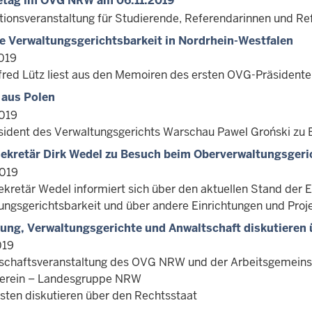
retag im OVG NRW am 06.11.2019
tionsveranstaltung für Studierende, Referendarinnen und R
e Verwaltungsgerichtsbarkeit in Nordrhein-Westfalen
019
fred Lütz liest aus den Memoiren des ersten OVG-Präsident
 aus Polen
019
sident des Verwaltungsgerichts Warschau Pawel Groński zu
ekretär Dirk Wedel zu Besuch beim Oberverwaltungsgeri
2019
ekretär Wedel informiert sich über den aktuellen Stand der E
ungsgerichtsbarkeit und über andere Einrichtungen und Proj
ung, Verwaltungsgerichte und Anwaltschaft diskutieren 
019
chaftsveranstaltung des OVG NRW und der Arbeitsgemeinsc
erein – Landesgruppe NRW
isten diskutieren über den Rechtsstaat