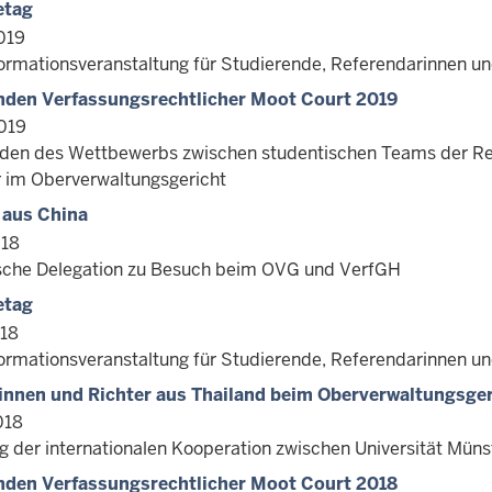
etag
019
formationsveranstaltung für Studierende, Referendarinnen u
nden Verfassungsrechtlicher Moot Court 2019
019
nden des Wettbewerbs zwischen studentischen Teams der Rec
 im Oberverwaltungsgericht
 aus China
018
sche Delegation zu Besuch beim OVG und VerfGH
etag
018
formationsveranstaltung für Studierende, Referendarinnen u
innen und Richter aus Thailand beim Oberverwaltungsger
018
g der internationalen Kooperation zwischen Universität Müns
nden Verfassungsrechtlicher Moot Court 2018