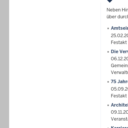
Neben Hin
über durc
Amtsein
25.02.2
Festak
Die Ver
06.12.2
Gemeins
Verwalt
75 Jahr
05.09.
Festakt
Archite
09.11.2
Veranst