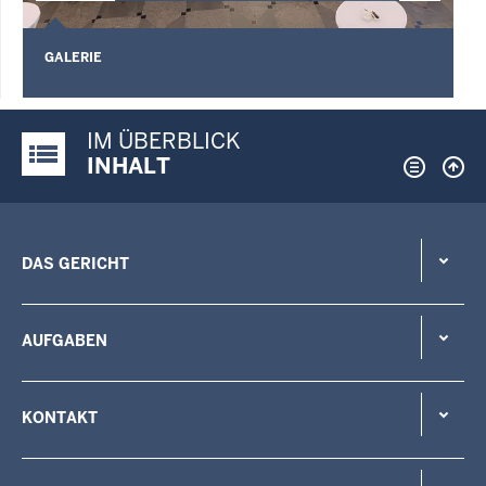
G
GALERIE
IM ÜBERBLICK
Justiz-Portal im Überblick:
INHALT
DAS GERICHT
AUFGABEN
KONTAKT