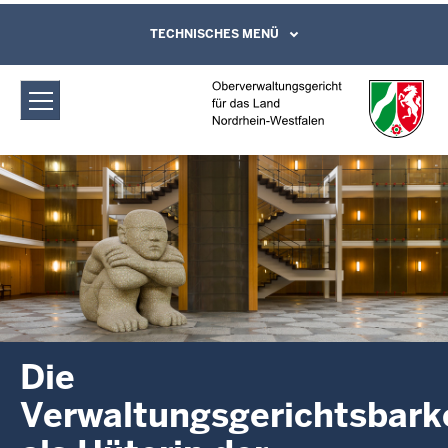
Direkt zum Inhalt
Oberverwaltungsgericht für das Land
TECHNISCHES MENÜ
Leichte Sprache, Gebärdensprachenvideo
und Kontaktformular
Nordrhein-Westfalen: Die
Verwaltungsgerichtsbarkeit als Hüterin
der Verfassung
Die
Verwaltungsgerichtsbark