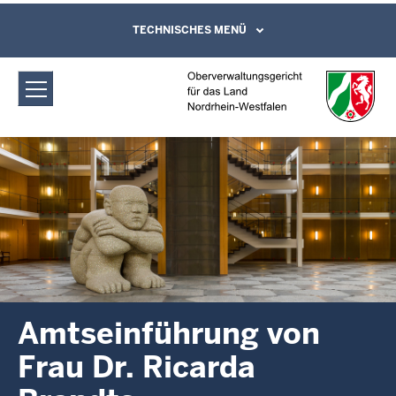
Direkt zum Inhalt
Oberverwaltungsgericht für das Land
TECHNISCHES MENÜ
Leichte Sprache, Gebärdensprachenvideo
und Kontaktformular
Nordrhein-Westfalen: Amtseinführung
Dr. Brandts
Amtseinführung von
Frau Dr. Ricarda