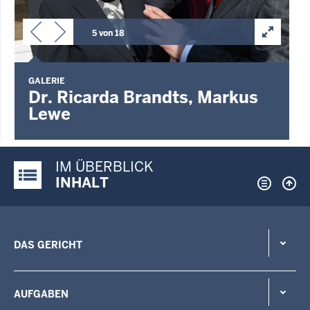
5 von 18
GALERIE
Dr. Ricarda Brandts, Markus
Lewe
IM ÜBERBLICK
Justiz-Portal im Überblick:
INHALT
DAS GERICHT
AUFGABEN