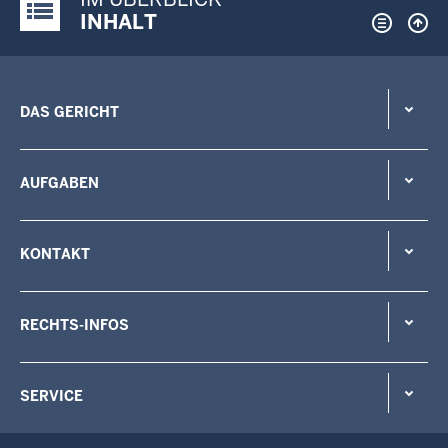
Justiz-Portal im Überblick:
INHALT
DAS GERICHT
AUFGABEN
KONTAKT
RECHTS-INFOS
SERVICE