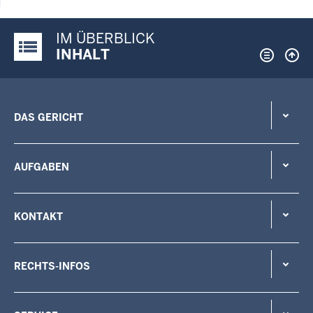
IM ÜBERBLICK
Justiz-Portal im Überblick:
INHALT
DAS GERICHT
AUFGABEN
KONTAKT
RECHTS-INFOS