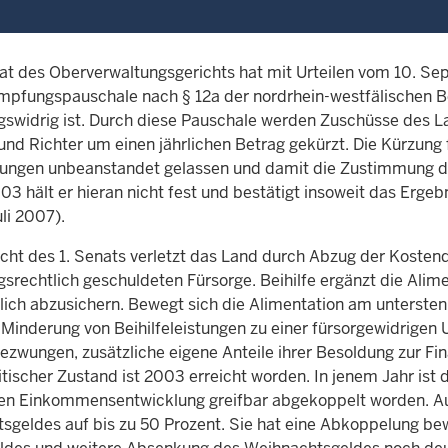
nat des Oberverwaltungsgerichts hat mit Urteilen vom 10. S
pfungspauschale nach § 12a der nordrhein-westfälischen B
gswidrig ist. Durch diese Pauschale werden Zuschüsse des 
d Richter um einen jährlichen Betrag gekürzt. Die Kürzung f
ungen unbeanstandet gelassen und damit die Zustimmung de
03 hält er hieran nicht fest und bestätigt insoweit das Erge
li 2007).
cht des 1. Senats verletzt das Land durch Abzug der Kost
gsrechtlich geschuldeten Fürsorge. Beihilfe ergänzt die Alim
tlich abzusichern. Bewegt sich die Alimentation am unterste
 Minderung von Beihilfeleistungen zu einer fürsorgewidrigen 
ezwungen, zusätzliche eigene Anteile ihrer Besoldung zur Fi
ritischer Zustand ist 2003 erreicht worden. In jenem Jahr is
en Einkommensentwicklung greifbar abgekoppelt worden. Aus
sgeldes auf bis zu 50 Prozent. Sie hat eine Abkoppelung bew