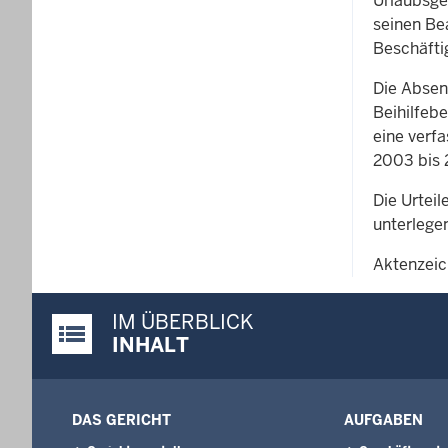
Urlaubsge
seinen Be
Beschäftig
Die Absen
Beihilfeb
eine verfa
2003 bis 
Die Urteil
unterlege
Aktenzeic
IM ÜBERBLICK
Justiz-Portal im Überblick:
INHALT
DAS GERICHT
AUFGABEN