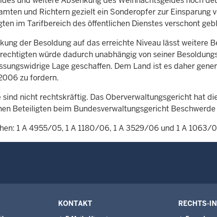
ldes und weitere Absenkung des Weihnachtsgeldes noch deut
amten und Richtern gezielt ein Sonderopfer zur Einsparung v
ten im Tarifbereich des öffentlichen Dienstes verschont gebl
kung der Besoldung auf das erreichte Niveau lässt weitere Be
erechtigten würde dadurch unabhängig von seiner Besoldungs
ssungswidrige Lage geschaffen. Dem Land ist es daher generel
2006 zu fordern.
e sind nicht rechtskräftig. Das Oberverwaltungsgericht hat d
nen Beteiligten beim Bundesverwaltungsgericht Beschwerde 
hen: 1 A 4955/05, 1 A 1180/06, 1 A 3529/06 und 1 A 1063/
KONTAKT
RECHTS-I