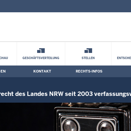
nd Kontaktformular
ordrhein-Westfalen: Kostendämpfungspau
CHAU
GESCHÄFTSVERTEILUNG
STELLEN
ENTSCH
BEN
KONTAKT
RECHTS-INFOS
echt des Landes NRW seit 2003 verfassungs