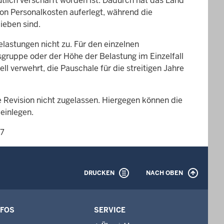
lich verschärft worden ist. Dadurch hat das Land
on Personalkosten auferlegt, während die
ieben sind.
lastungen nicht zu. Für den einzelnen
gruppe oder der Höhe der Belastung im Einzelfall
l verwehrt, die Pauschale für die streitigen Jahre
ie Revision nicht zugelassen. Hiergegen können die
einlegen.
07
DRUCKEN
NACH OBEN
NFOS
SERVICE