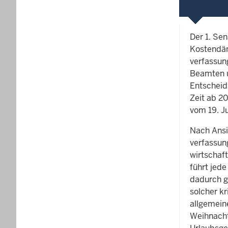
Der 1. Se
Kostendäm
verfassun
Beamten un
Entscheid
Zeit ab 20
vom 19. Ju
Nach Ansi
verfassun
wirtschaf
führt jede
dadurch g
solcher k
allgemein
Weihnacht