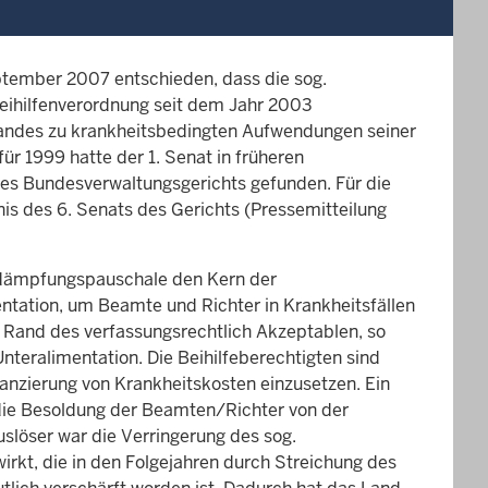
eptember 2007 entschieden, dass die sog.
eihilfenverordnung seit dem Jahr 2003
Landes zu krankheitsbedingten Aufwendungen seiner
ür 1999 hatte der 1. Senat in früheren
s Bundesverwaltungsgerichts gefunden. Für die
bnis des 6. Senats des Gerichts (Pressemitteilung
endämpfungspauschale den Kern der
entation, um Beamte und Richter in Krankheitsfällen
n Rand des verfassungsrechtlich Akzeptablen, so
Unteralimentation. Die Beihilfeberechtigten sind
nanzierung von Krankheitskosten einzusetzen. Ein
t die Besoldung der Beamten/Richter von der
löser war die Verringerung des sog.
irkt, die in den Folgejahren durch Streichung des