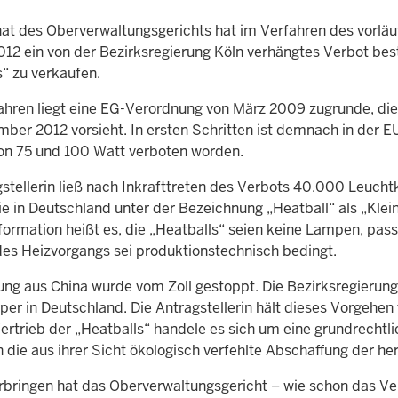
nat des Oberverwaltungsgerichts hat im Verfahren des vorlä
012 ein von der Bezirksregierung Köln verhängtes Verbot bes
s“ zu verkaufen.
hren liegt eine EG-Verordnung von März 2009 zugrunde, di
mber 2012 vorsieht. In ersten Schritten ist demnach in der 
on 75 und 100 Watt verboten worden.
stellerin ließ nach Inkrafttreten des Verbots 40.000 Leuchtk
ie in Deutschland unter der Bezeichnung „Heatball“ als „Kle
formation heißt es, die „Heatballs“ seien keine Lampen, pas
es Heizvorgangs sei produktionstechnisch bedingt.
rung aus China wurde vom Zoll gestoppt. Die Bezirksregierung
er in Deutschland. Die Antragstellerin hält dieses Vorgehen 
rtrieb der „Heatballs“ handele es sich um eine grundrechtlic
n die aus ihrer Sicht ökologisch verfehlte Abschaffung der 
rbringen hat das Oberverwaltungsgericht – wie schon das Ver