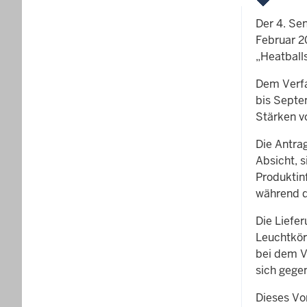
Der 4. Se
Februar 2
„Heatball
Dem Verfa
bis Septe
Stärken v
Die Antrag
Absicht, s
Produktin
während d
Die Liefe
Leuchtkörp
bei dem Ve
sich gege
Dieses Vo