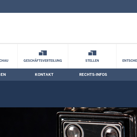
nd Kontaktformular
drhein-Westfalen: „Heatballs“ bleiben v
CHAU
GESCHÄFTSVERTEILUNG
STELLEN
ENTSCH
BEN
KONTAKT
RECHTS-INFOS