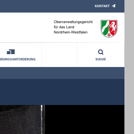
KONTAKT
orläufig verboten
EIDUNGSANFORDERUNG
SUCHE