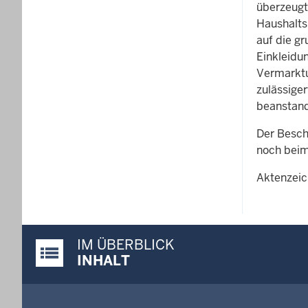
überzeugt
Haushalts
auf die gr
Einkleidu
Vermarktu
zulässige
beanstan
Der Besch
noch beim
Aktenzeic
IM ÜBERBLICK
Justiz-Portal im Überblick:
INHALT