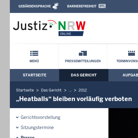
Direkt zum Inhalt
GEBÄRDENSPRACHE
BARRIEREFREIHEIT
Leichte Sprache, Gebärdensprachenvideo u
Oberverwaltungsgericht für das Land Nor
Schnellnavigation mit Volltext-Suche
MENÜ
PRESSEMITTEILUNGEN
TERMINVORS
STARTSEITE
DAS GERICHT
AUFGA
Hauptmenü: Hauptnavigation
Startseite
Das Gericht
...
2012
„Heatballs“ bleiben vorläufig verboten
Gerichtsvorstellung
Sitzungstermine
Presse