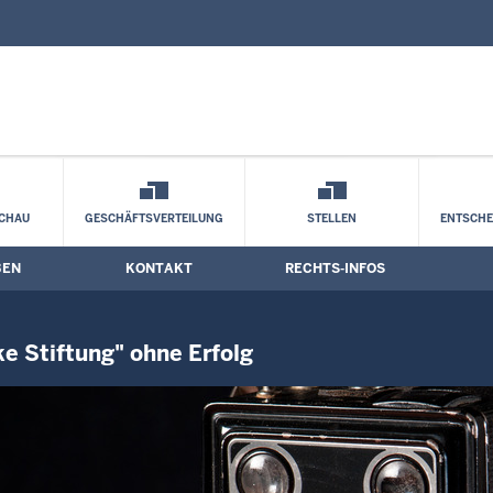
nd Kontaktformular
rdrhein-Westfalen: Klage auf Anerkennu
CHAU
GESCHÄFTSVERTEILUNG
STELLEN
ENTSCH
BEN
KONTAKT
RECHTS-INFOS
e Stiftung" ohne Erfolg