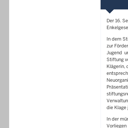
Der 16. S
Enkelgese
In dem St
zur Förde
Jugend un
Stiftung 
Klägerin,
entsprech
Neuorgani
Präsentat
stiftungs
Verwaltun
die Klage 
In der mü
Vorliegen