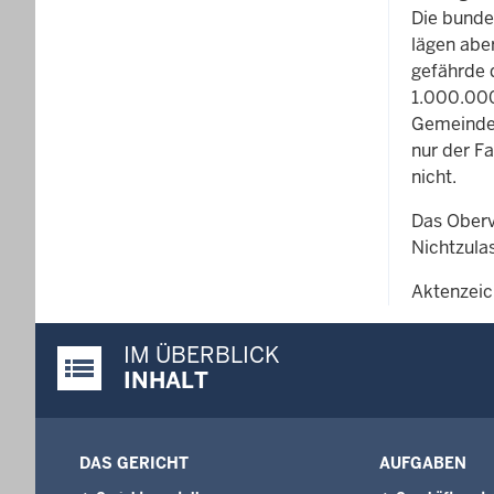
Die bunde
lägen aber
gefährde 
1.000.000
Gemeindev
nur der Fa
nicht.
Das Oberv
Nichtzula
Aktenzeic
IM ÜBERBLICK
Justiz-Portal im Überblick:
INHALT
DAS GERICHT
AUFGABEN