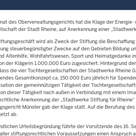
enat des Oberverwaltungsgerichts hat die Klage der Energie
llschaft der Stadt Rheine, auf Anerkennung einer „Stadtwerk
iftungsgeschäft wird als Zweck der Stiftung die Beschaffung
rung steuerbegünstigter Zwecke auf den Gebieten Bildung un
d Altenhilfe, Wohlfahrtswesen, Sport und Heimatgedanke i
von der Klägerin 1.000.000 Euro zugesichert. Hintergrund der
 dass die vier Tochtergesellschaften der Stadtwerke Rheine 
endes Gesamtkonzept ca. 150.000 Euro jährlich für Spenden
sation der gemeinnützigen Tätigkeit der Tochtergesellschafte
ion dieser Tätigkeit nach außen in Verbindung mit einem Im
rechtliche Anerkennung der „Stadtwerke Stiftung für Rheine“
gsgericht Münster gab der Klage statt. Auf die Berufung de
jetzt ab.
ndlichen Urteilsbegründung führte der Vorsitzende des 16. S
 aller stiftungsrechtlichen Voraussetzungen einen Anspruc