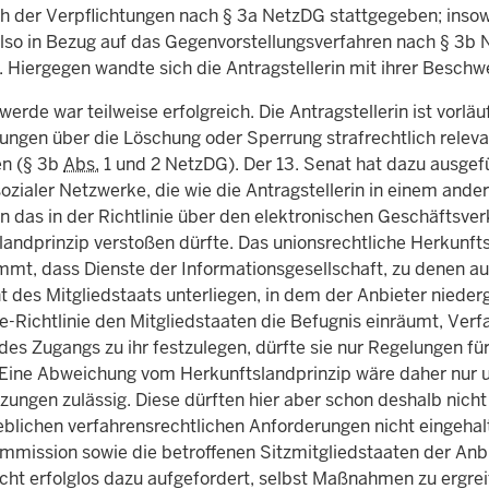
ch der Verpflichtungen nach § 3a NetzDG stattgegeben; insow
also in Bezug auf das Gegenvorstellungsverfahren nach § 3b 
. Hiergegen wandte sich die Antragstellerin mit ihrer Beschw
erde war teilweise erfolgreich. Die Antragstellerin ist vorläu
ungen über die Löschung oder Sperrung strafrechtlich rele
en (§ 3b
Abs.
1 und 2 NetzDG). Der 13. Senat hat dazu ausgef
ozialer Netzwerke, die wie die Antragstellerin in einem and
en das in der Richtlinie über den elektronischen Geschäftsv
landprinzip verstoßen dürfte. Das unionsrechtliche Herkunfts
mmt, dass Dienste der Informationsgesellschaft, zu denen au
des Mitgliedstaats unterliegen, in dem der Anbieter niedergel
Richtlinie den Mitgliedstaaten die Befugnis einräumt, Verfa
es Zugangs zu ihr festzulegen, dürfte sie nur Regelungen für
 Eine Abweichung vom Herkunftslandprinzip wäre daher nur 
ungen zulässig. Diese dürften hier aber schon deshalb nicht 
blichen verfahrensrechtlichen Anforderungen nicht eingehalt
mmission sowie die betroffenen Sitzmitgliedstaaten der Anbi
nicht erfolglos dazu aufgefordert, selbst Maßnahmen zu ergre