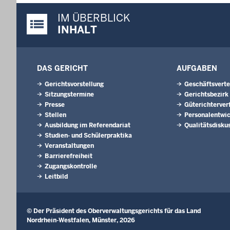
IM ÜBERBLICK
Justiz-Portal im Überblick:
INHALT
DAS GERICHT
AUFGABEN
Gerichtsvorstellung
Geschäftsverte
Sitzungstermine
Gerichtsbezirk
Presse
Güterichterver
Stellen
Personalentwi
Ausbildung im Referendariat
Qualitätsdisku
Studien- und Schülerpraktika
Veranstaltungen
Barrierefreiheit
Zugangskontrolle
Leitbild
© Der Präsident des Oberverwaltungsgerichts für das Land
Nordrhein-Westfalen, Münster, 2026