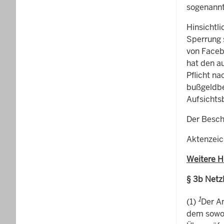
sogenannt
Hinsichtl
Sperrung 
von Faceb
hat den a
Pflicht n
bußgeldbe
Aufsichts
Der Besch
Aktenzeich
Weitere H
§ 3b Netz
1
(1)
Der A
dem sowoh