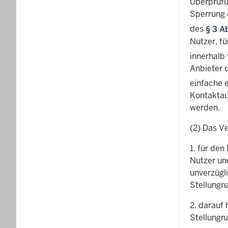
Überprüfu
Sperrung 
des
§ 3 A
Nutzer, f
innerhalb
Anbieter 
einfache 
Kontakta
werden.
(2) Das V
1. für de
Nutzer un
unverzügl
Stellungn
2. darauf
Stellungn