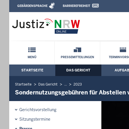
Direkt zum Inhalt
GEBÄRDENSPRACHE
BARRIEREFREIHEIT
Leichte Sprache, Gebärdensprachenvideo u
Oberverwaltungsgericht für das Land N
zulässig, pauschale Jahresgebühr aber r
Schnellnavigation mit Volltext-Suche
MENÜ
PRESSEMITTEILUNGEN
TERMINVORS
STARTSEITE
DAS GERICHT
AUFGA
Hauptmenü: Hauptnavigation
Startseite
Das Gericht
...
2023
Sondernutzungsgebühren für Abstellen v
Gerichtsvorstellung
Sitzungstermine
Presse