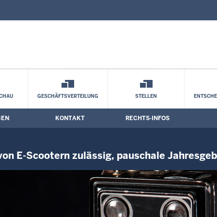
nd Kontaktformular
ordrhein-Westfalen: Sondernutzungsgebü
echtswidrig
CHAU
GESCHÄFTSVERTEILUNG
STELLEN
ENTSCH
BEN
KONTAKT
RECHTS-INFOS
on E-Scootern zulässig, pauschale Jahresgeb