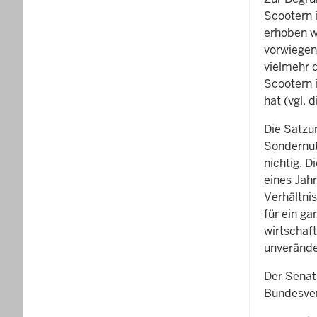
Scootern 
erhoben w
vorwiegen
vielmehr 
Scootern 
hat (vgl. 
Die Satzu
Sondernutz
nichtig. 
eines Jah
Verhältni
für ein g
wirtschaf
unverände
Der Senat
Bundesver