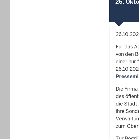
26. Okt
26.10.20
Für das A
von den B
einer nur
26.10.202
Pressemi
Die Firma
des öffen
die Stadt
ihre Sond
Verwaltun
zum Oberv
Zur Begrü