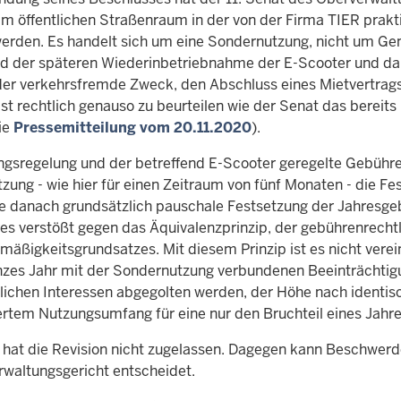
im öffentlichen Straßenraum in der von der Firma TIER prak
er­den. Es handelt sich um eine Sondernutzung, nicht um Gem
d der späteren Wiederinbetriebnahme der E-Scoo­ter und da
der verkehrs­fremde Zweck, den Abschluss eines Mietvertrags
ist rechtlich genauso zu beurteilen wie der Senat das berei
die
Pressemitteilung vom 20.11.2020
).
ngsregelung und der betreffend E-Scooter geregelte Gebührent
ung - wie hier für einen Zeit­raum von fünf Monaten - die Fe
Die danach grundsätzlich pauschale Festsetzung der Jahresge
res verstößt gegen das Äquiva­lenzprinzip, der gebührenrech
smäßigkeitsgrundsat­zes. Mit diesem Prinzip ist es nicht ver
anzes Jahr mit der Sondernutzung verbundenen Beeinträchtigu
tlichen Interessen abgegolten werden, der Höhe nach identisc
rtem Nutzungs­umfang für eine nur den Bruchteil eines Jahr
 hat die Revision nicht zugelassen. Dagegen kann Beschwerd
waltungsgericht entscheidet.