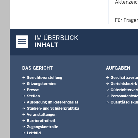
Aktenzeic
Für Frage
IM ÜBERBLICK
Justiz-Portal im Überblick:
INHALT
DAS GERICHT
AUFGABEN
Gerichtsvorstellung
Geschäftsverte
Sitzungstermine
Gerichtsbezirk
Presse
Güterichterver
Stellen
Personalentwi
Ausbildung im Referendariat
Qualitätsdisku
Studien- und Schülerpraktika
Veranstaltungen
Barrierefreiheit
Zugangskontrolle
Leitbild