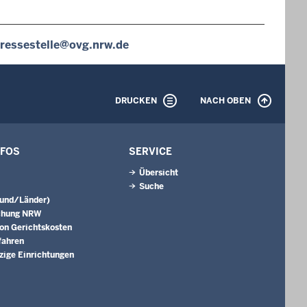
ressestelle@ovg.nrw.de
DRUCKEN
NACH OBEN
NFOS
SERVICE
Übersicht
Suche
Bund/Länder)
chung NRW
on Gerichtskosten
fahren
ige Einrichtungen