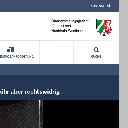
KONTAKT
hren für Abstellen von E-Scootern
EIDUNGSANFORDERUNG
SUCHE
ühr aber rechtswidrig