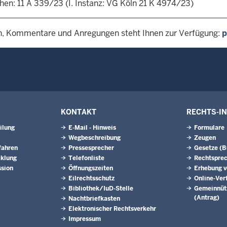
hen: 11 A 339/23 (I. Instanz: VG Köln 21 K 4974/23)
n, Kommentare und Anregungen steht Ihnen zur Verfügung:
p
KONTAKT
RECHTS-I
ilung
E-Mail - Hinweis
Formulare
Wegbeschreibung
Zeugen
fahren
Pressesprecher
Gesetze (
cklung
Telefonliste
Rechtspre
ssion
Öffnungszeiten
Erhebung v
Eilrechtsschutz
Online-Ver
Bibliothek/IuD-Stelle
Gemeinnütz
(Antrag)
Nachtbriefkasten
Elektronischer Rechtsverkehr
Impressum