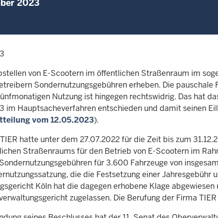
ober 2023
23
bstellen von E-Scootern im öffentlichen Straßenraum im sog
etreibern Sondernutzungsgebüh­ren erheben. Die pauschale F
 fünfmonatigen Nutzung ist hingegen rechtswidrig. Das hat d
3 im Hauptsacheverfahren entschieden und damit seinen Eilb
tteilung vom 12.05.2023
).
 TIER hatte unter dem 27.07.2022 für die Zeit bis zum 31.12.
tlichen Straßenraums für den Betrieb von E-Scootern im Rahm
 Sondernutzungsgebühren für 3.600 Fahrzeuge von insgesamt 
ernutzungssatzung, die die Festsetzung einer Jahresgebühr 
gsge­richt Köln hat die dagegen erhobene Klage abgewiesen
erwaltungsgericht zugelassen. Die Berufung der Firma TIER 
ndung seines Beschlusses hat der 11. Senat des Oberverwaltu