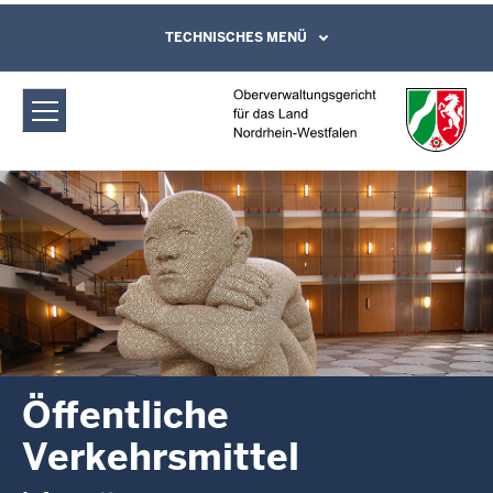
Direkt zum Inhalt
Oberverwaltungsgericht für das Land
TECHNISCHES MENÜ
Leichte Sprache, Gebärdensprachenvideo
und Kontaktformular
Nordrhein-Westfalen: Öffentliche
Verkehrsmittel
Öffentliche
Verkehrsmittel