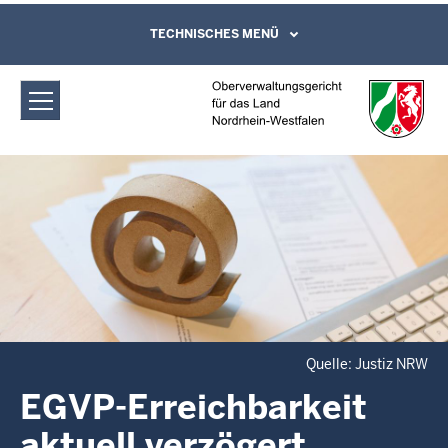
Direkt zum Inhalt
Oberverwaltungsgericht für das Land
TECHNISCHES MENÜ
Leichte Sprache, Gebärdensprachenvideo
und Kontaktformular
Nordrhein-Westfalen: EGVP-
Erreichbarkeit aktuell verzögert
Quelle: Justiz NRW
EGVP-Erreichbarkeit
aktuell verzögert