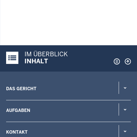
IM ÜBERBLICK
Justiz-Portal im Überblick:
INHALT
DAS GERICHT
AUFGABEN
KONTAKT