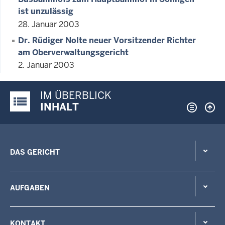
ist unzulässig
28. Januar 2003
Dr. Rüdiger Nolte neuer Vorsitzender Richter
am Oberverwaltungsgericht
2. Januar 2003
IM ÜBERBLICK
Justiz-Portal im Überblick:
INHALT
DAS GERICHT
AUFGABEN
KONTAKT